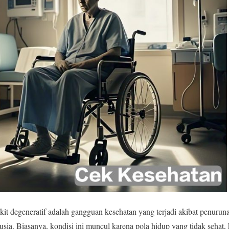
it degeneratif adalah gangguan kesehatan yang terjadi akibat penuruna
usia. Biasanya, kondisi ini muncul karena pola hidup yang tidak sehat