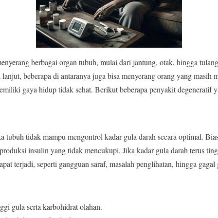
menyerang berbagai organ tubuh, mulai dari jantung, otak, hingga tulan
a lanjut, beberapa di antaranya juga bisa menyerang orang yang masih m
iliki gaya hidup tidak sehat. Berikut beberapa penyakit degeneratif ya
tika tubuh tidak mampu mengontrol kadar gula darah secara optimal. Bia
au produksi insulin yang tidak mencukupi. Jika kadar gula darah terus ti
apat terjadi, seperti gangguan saraf, masalah penglihatan, hingga gagal g
gi gula serta karbohidrat olahan.