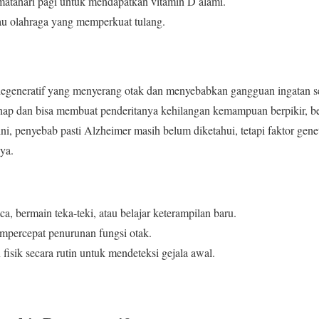
matahari pagi untuk mendapatkan vitamin D alami.
au olahraga yang memperkuat tulang.
egeneratif yang menyerang otak dan menyebabkan gangguan ingatan ser
ahap dan bisa membuat penderitanya kehilangan kemampuan berpikir, be
ini, penyebab pasti Alzheimer masih belum diketahui, tetapi faktor gen
ya.
, bermain teka-teki, atau belajar keterampilan baru.
empercepat penurunan fungsi otak.
fisik secara rutin untuk mendeteksi gejala awal.