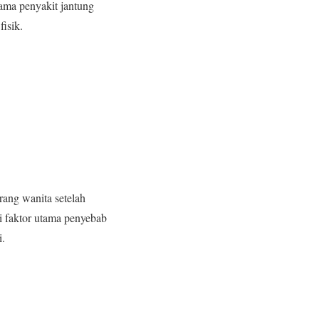
ama penyakit jantung
fisik.
rang wanita setelah
i faktor utama penyebab
i.