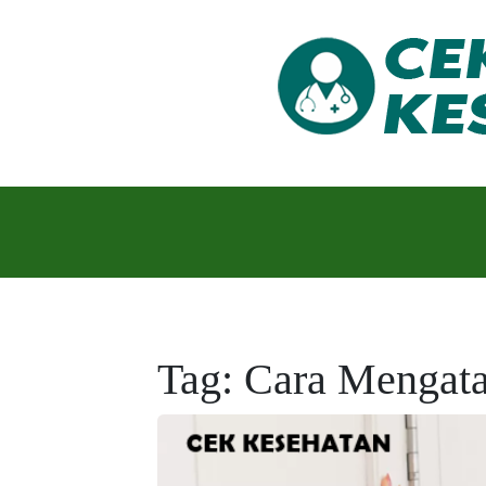
Skip
to
content
Cek Kesehatan Hari Ini untuk Hari Esok yang 
CEK KESEHA
Tag:
Cara Mengata