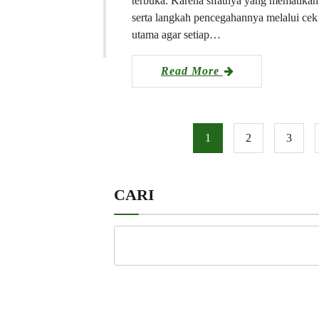
terbuka. Karena sifatnya yang mematikan
serta langkah pencegahannya melalui cek 
utama agar setiap…
Read More
1
2
3
CARI