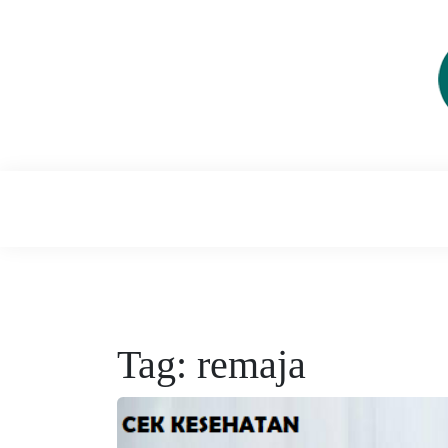
Skip
to
content
Cek Kesehatan Hari Ini untuk Hari Esok
CEK KESEH
Tag:
remaja